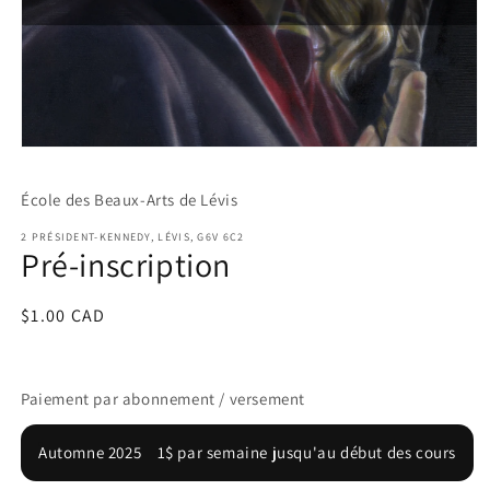
Ouvrir
le
média
École des Beaux-Arts de Lévis
1
dans
une
2 PRÉSIDENT-KENNEDY, LÉVIS, G6V 6C2
Pré-inscription
fenêtre
modale
Prix
$1.00 CAD
habituel
Paiement par abonnement / versement
Automne 2025
1$ par semaine jusqu'au début des cours